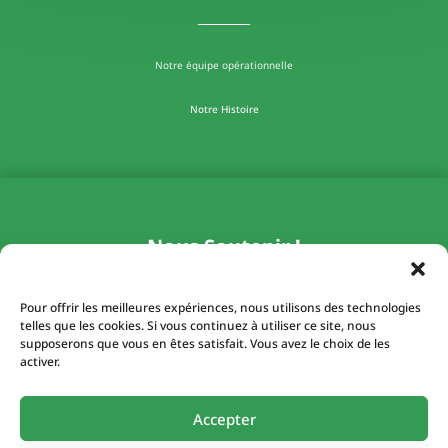
Notre équipe opérationnelle
Notre Histoire
Nous Soutenir !
Pour offrir les meilleures expériences, nous utilisons des technologies
Soutenez-nous en devenant membre de
telles que les cookies. Si vous continuez à utiliser ce site, nous
l’association. En payant une cotisation
supposerons que vous en êtes satisfait. Vous avez le choix de les
annuelle, vous contribuez à la réalisation
activer.
et au développement de nos activités, et
favorisez la prise de conscience
écologique autour de vous.
Accepter