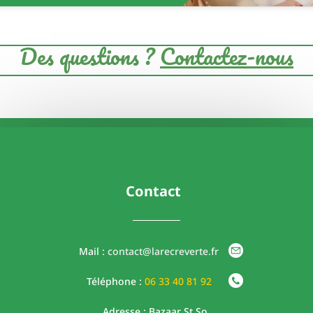
Des questions ?
Contactez-nous
Contact
Mail :
contact@larecreverte.fr
Téléphone :
06
33 40 81 92
Adresse : Bazaar St So,