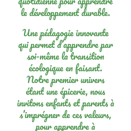
quotidienne pour apprendre
le développement durable.
Une pédagogie innovante
qui permet d’apprendre par
soi-même la transition
écologique en faisant.
Notre premier univers
étant une épicerie, nous
invitons enfants et parents à
s’imprégner de ces valeurs,
pour apprendre à