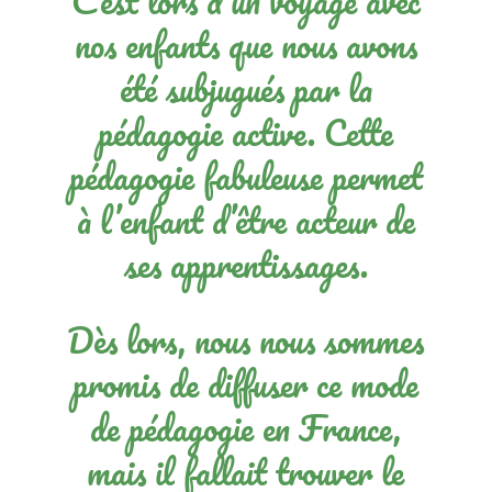
C’est lors d’un voyage avec
nos enfants que nous avons
été subjugués par la
pédagogie active. Cette
pédagogie fabuleuse permet
à l’enfant d’être acteur de
ses apprentissages.
Dès lors, nous nous sommes
promis de diffuser ce mode
de pédagogie en France,
mais il fallait trouver le