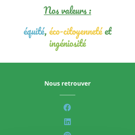
Nos valeurs :
équité
,
éco-citoyenneté
et
ingéniosité
Nous retrouver