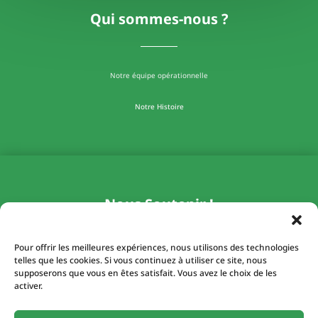
Qui sommes-nous ?
Notre équipe opérationnelle
Notre Histoire
Nous Soutenir !
Pour offrir les meilleures expériences, nous utilisons des technologies
Soutenez-nous en devenant membre de
telles que les cookies. Si vous continuez à utiliser ce site, nous
l’association. En payant une cotisation
supposerons que vous en êtes satisfait. Vous avez le choix de les
annuelle, vous contribuez à la réalisation
activer.
et au développement de nos activités, et
favorisez la prise de conscience
écologique autour de vous.